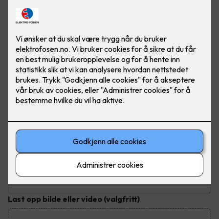
Send inn din henvendelse
Fyll ut dine kontaktopplysninger og send inn kontaktskjema.
Du vil bli kontaktet innen tre virkedager
Hva trenger du hjelp til?
Emne
*
Beskrivelse av jobben
Last opp bilde eller video
(valgfritt)