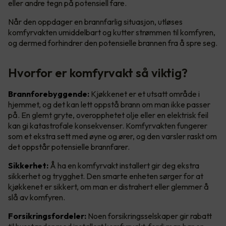
eller andre tegn på potensiell fare.
Når den oppdager en brannfarlig situasjon, utløses
komfyrvakten umiddelbart og kutter strømmen til komfyren,
og dermed forhindrer den potensielle brannen fra å spre seg.
Hvorfor er komfyrvakt så viktig?
Brannforebyggende:
Kjøkkenet er et utsatt område i
hjemmet, og det kan lett oppstå brann om man ikke passer
på. En glemt gryte, overopphetet olje eller en elektrisk feil
kan gi katastrofale konsekvenser. Komfyrvakten fungerer
som et ekstra sett med øyne og ører, og den varsler raskt om
det oppstår potensielle brannfarer.
Sikkerhet:
Å ha en komfyrvakt installert gir deg ekstra
sikkerhet og trygghet. Den smarte enheten sørger for at
kjøkkenet er sikkert, om man er distrahert eller glemmer å
slå av komfyren.
Forsikringsfordeler:
Noen forsikringsselskaper gir rabatt