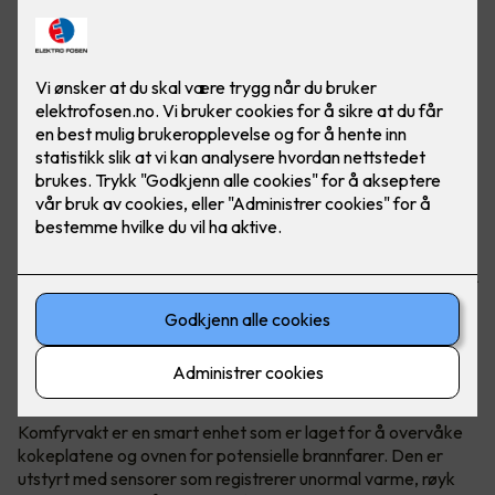
Brannfarlige situasjoner kan fort oppstå når man lager
mat. Om man glemmer å slå av platen, eller om det blir for
varmt, er det viktig å ha en hjelper som sier ifra. Her ser du
komfyrvakt mKomfy® Wally 25R - Foto: CTM Lyng.
Hva er en komfyrvakt?
Komfyrvakt er en smart enhet som er laget for å overvåke
kokeplatene og ovnen for potensielle brannfarer. Den er
utstyrt med sensorer som registrerer unormal varme, røyk