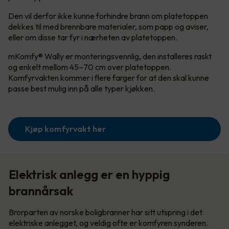
Den vil derfor ikke kunne forhindre brann om platetoppen
dekkes til med brennbare materialer, som papp og aviser,
eller om disse tar fyr i nærheten av platetoppen.
mKomfy® Wally er monteringsvennlig, den installeres raskt
og enkelt mellom 45–70 cm over platetoppen.
Komfyrvakten kommer i flere farger for at den skal kunne
passe best mulig inn på alle typer kjøkken.
Kjøp komfyrvakt her
Elektrisk anlegg er en hyppig
brannårsak
Brorparten av norske boligbranner har sitt utspring i det
elektriske anlegget, og veldig ofte er komfyren synderen.