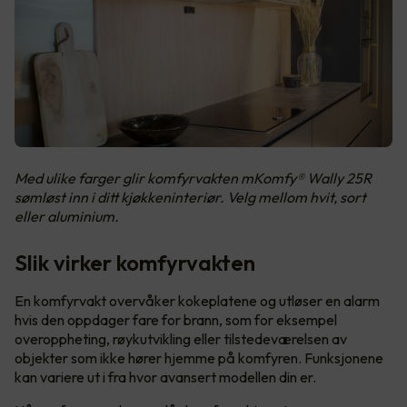
Med ulike farger glir komfyrvakten mKomfy® Wally 25R
sømløst inn i ditt kjøkkeninteriør. Velg mellom hvit, sort
eller aluminium.
Slik virker komfyrvakten
En komfyrvakt overvåker kokeplatene og utløser en alarm
hvis den oppdager fare for brann, som for eksempel
overoppheting, røykutvikling eller tilstedeværelsen av
objekter som ikke hører hjemme på komfyren. Funksjonene
kan variere ut i fra hvor avansert modellen din er.