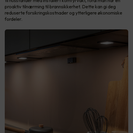
til husstander med installert komfyrvakt, fordi man har en
proaktiv tilnærming til brannsikkerhet. Dette kan gi deg
reduserte forsikringskostnader og ytterligere økonomiske
fordeler.