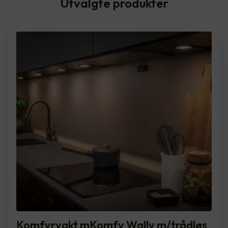
Utvalgte produkter
Komfyrvakt mKomfy Wally m/trådløs